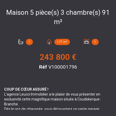
Maison 5 pièce(s) 3 chambre(s) 91
m²
1
177 m²
1
243 800 €
Réf
V100001796
COUP DE CŒUR ASSURÉ !
L’agence Leucci Immobilier a le plaisir de vous présenter en
exclusivité cette magnifique maison située à Coudekerque-
Branche.
Dès le rez-de-chaussée, vous découvrirez un vaste garage
d’environ 50 m², offrant de nombreuses possibilités de