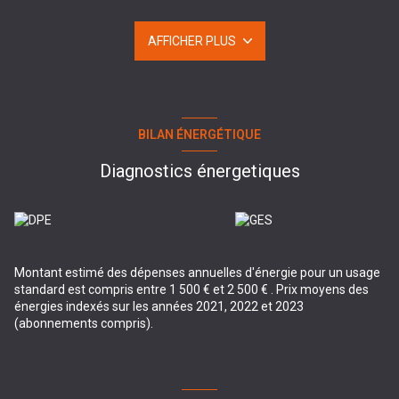
rangement et de stationnement.
Au premier étage, laissez-vous séduire par une superbe pièce de
AFFICHER PLUS
vie lumineuse de 45 m², ouverte sur un magnifique jardin
idéalement exposé.
Le deuxième étage se compose d’un palier desservant trois belles
chambres ainsi qu’une salle de bains.
Rare sur le secteur, ce bien saura vous séduire par ses volumes,
sa luminosité et son cadre de vie agréable.
BILAN ÉNERGÉTIQUE
Ne tardez pas à venir le découvrir !
Pour toute information complémentaire ou pour organiser une
Diagnostics énergetiques
visite, contactez Rémy Briche au 06.44.08.56.76.
Montant estimé des dépenses annuelles d'énergie pour un usage
standard est compris entre 1 500 € et 2 500 € . Prix moyens des
énergies indexés sur les années 2021, 2022 et 2023
(abonnements compris).