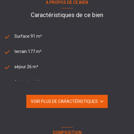
A PROPOS DE CE BIEN
Caractéristiques de ce bien
Surface 91 m²
terrain 177 m²
séjour 26 m²
3 chambre(s)
1 salle(s) de bain
VOIR PLUS DE CARACTÉRISTIQUES
construit en 1965
cuisine séparée (équipée)
COMPOSITION