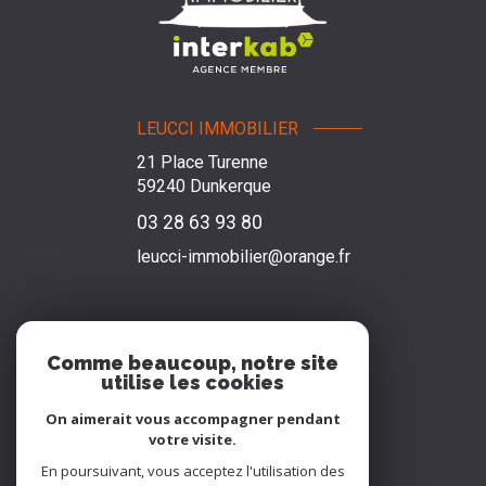
LEUCCI IMMOBILIER
21 Place Turenne
59240
Dunkerque
03 28 63 93 80
leucci-immobilier@orange.fr
NOS RÉSEAUX
Comme beaucoup, notre site
utilise les cookies
Nous suivre
On aimerait vous accompagner pendant
votre visite.
En poursuivant, vous acceptez l'utilisation des