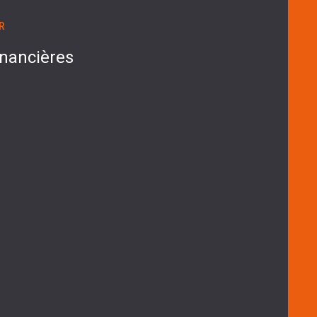
R
inancières