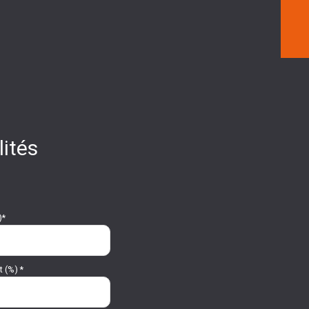
ités
)*
 (%) *