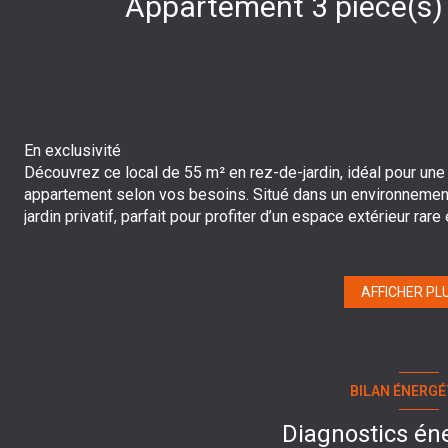
En exclusivité
Découvrez ce local de 55 m² en rez-de-jardin, idéal pour une
appartement selon vos besoins. Situé dans un environnement 
jardin privatif, parfait pour profiter d’un espace extérieur rare e
Le bien dispose également d’une place de stationnement, off
local offre de nombreuses possibilités d’aménagement pour s
Une opportunité à saisir pour installer votre activité ou cré
AFFICHER PL
Contactez Aurélia DEBYSER au 06 47 53 61 50
BILAN ÉNERGÉ
Diagnostics én