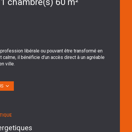
Appartement 3 pièce(s) 1 chambre(s) 60 m²
 profession libérale ou pouvant être transformé en
calme, il bénéficie d’un accès direct à un agréable
n ville.
rant un confort supplémentaire au quotidien. Ce
’adapter à votre projet professionnel ou personnel.
er un logement sur-mesure dans un cadre privilégié?!
US
TIQUE
ergetiques