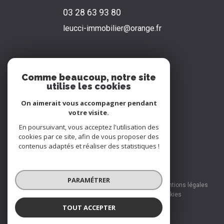
03 28 63 93 80
leucci-immobilier@orange.fr
NOS RÉSEAUX
Comme beaucoup, notre site
utilise les cookies
Nous suivre
On aimerait vous accompagner pendant
votre visite.
En poursuivant, vous acceptez l'utilisation des
cookies par ce site, afin de vous proposer des
contenus adaptés et réaliser des statistiques !
© 2026 | Tous droits réservés
PARAMÉTRER
Nos honoraires
Nos partenaires
Mentions légales
Admin
Politique RGPD
Cookies
TOUT ACCEPTER
Réalisé par :