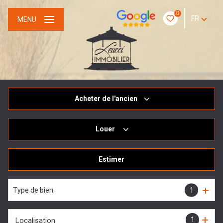
0
FR
MENU
Acheter
de l'ancien
Louer
De l'ancien
De l'immo pro
Estimer
à l'année
Type de bien
1
1
Localisation