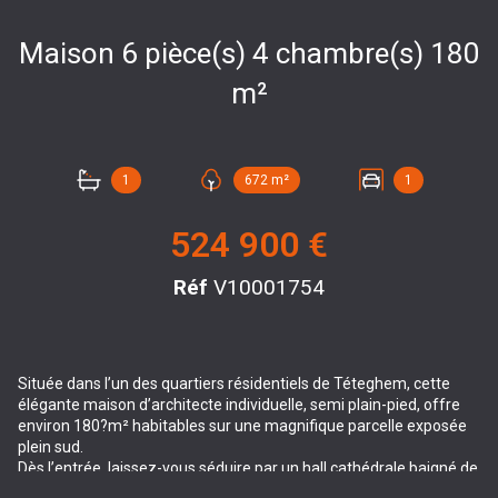
Maison 6 pièce(s) 4 chambre(s) 180
m²
1
672 m²
1
524 900 €
Réf
V10001754
Située dans l’un des quartiers résidentiels de Téteghem, cette
élégante maison d’architecte individuelle, semi plain-pied, offre
environ 180?m² habitables sur une magnifique parcelle exposée
plein sud.
Dès l’entrée, laissez-vous séduire par un hall cathédrale baigné de
lumière, qui s’ouvre sur une vaste pièce de vie traversante avec