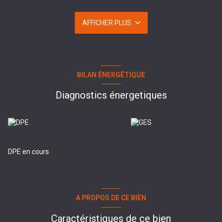
cheminée, idéale pour partager des moments conviviaux en
famille ou entre amis. De larges baies vitrées prolongent l’espace
AFFICHER PLUS
vers le jardin paysager et la terrasse ensoleillée, invitant à la
détente.
La cuisine, spacieuse et parfaitement équipée, ravira les
amateurs de gastronomie. Au rez-de-chaussée, vous profiterez
également d’une chambre confortable, d’une superbe salle de
bains en marbre avec baignoire et douche, d’une buanderie
BILAN ÉNERGÉTIQUE
pratique et de WC indépendants.
À l’étage, une belle mezzanine distribue trois chambres
Diagnostics énergetiques
supplémentaires, dont une suite de plus de 20?m² avec dressing,
une seconde salle de bains avec baignoire et douche, ainsi qu’un
second WC.
Un double garage de plus de 30?m² complète ce bien, ainsi qu’un
jardin clos et arboré, exposé plein sud, garantissant tranquillité et
intimité.
DPE en cours
Cette maison familiale séduit par ses volumes généreux, sa
luminosité et la qualité de sa construction. Un cadre de vie rare, à
découvrir sans tarder?!
A PROPOS DE CE BIEN
Caractéristiques de ce bien