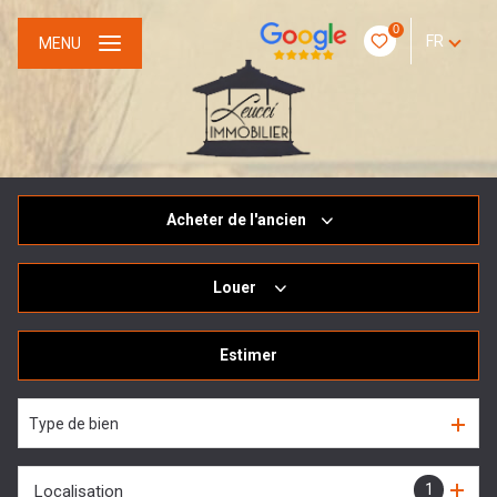
0
FR
MENU
Acheter
de l'ancien
Louer
De l'ancien
De l'immo pro
Estimer
à l'année
Type de bien
1
Localisation