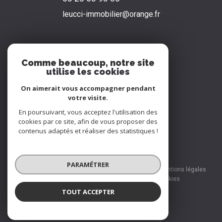
leucci-immobilier@orange.fr
NOS RÉSEAUX
Comme beaucoup, notre site
utilise les cookies
Nous suivre
On aimerait vous accompagner pendant
votre visite.
En poursuivant, vous acceptez l'utilisation des
cookies par ce site, afin de vous proposer des
contenus adaptés et réaliser des statistiques !
© 2026 | Tous droits réservés
PARAMÉTRER
Nos honoraires
Nos partenaires
Mentions légales
Admin
Politique RGPD
Cookies
TOUT ACCEPTER
Réalisé par :