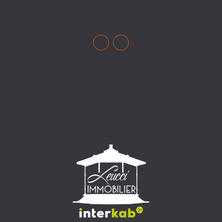
sont-ils obligatoires ? Les diagnostics ont pour objectif
de protéger l’acheteur en lui fournissant une vision
claire du bien qu’il souhaite acquérir. Ils permettent
notamment de vérifier : - La performance énergétique -
La présence éventuelle d’amiante ou de plomb - L’état
de l’installation électrique ou gaz - Les risques naturels
ou technologiques - La surface exacte du bien
(copropriété) Ces documents sont regroupés dans le
Dossier de Diagnostic Technique (DDT), remis dès la
signature du compromis de vente. Les principaux
diagnostics obligatoires 1. Diagnostic de Performance
Énergétique (DPE) Le DPE est aujourd’hui
incontournable. Il évalue la consommation énergétique
du logement ainsi que son impact environnemental.
Pourquoi c’est important ? Les acheteurs y sont
particulièrement attentifs, notamment face aux coûts
énergétiques. 2. Diagnostic amiante Obligatoire pour
les biens dont le permis de construire est antérieur à
juillet 1997. 3. Diagnostic plomb Concerne
principalement les logements construits avant 1949. 4.
Diagnostic électricité Obligatoire si l’installation a plus
de 15 ans. 5. Diagnostic gaz Même principe : requis si
l’installation date de plus de 15 ans. 6. État des risques
et pollutions (ERP) Informe sur les risques liés à la